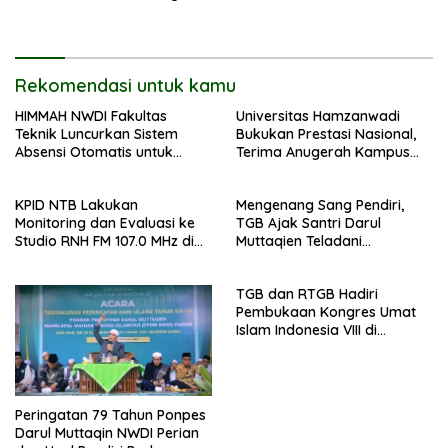
Khidmat
Rekomendasi untuk kamu
HIMMAH NWDI Fakultas
Universitas Hamzanwadi
Teknik Luncurkan Sistem
Bukukan Prestasi Nasional,
Absensi Otomatis untuk
Terima Anugerah Kampus
Dukung Digitalisasi
Inklusif dari UNS dan KND
Administrasi Pesantren
KPID NTB Lakukan
Mengenang Sang Pendiri,
Monitoring dan Evaluasi ke
TGB Ajak Santri Darul
Studio RNH FM 107.0 MHz di
Muttaqien Teladani
Pancor
Keikhlasan TGKH Maksum
Qasim
TGB dan RTGB Hadiri
Pembukaan Kongres Umat
Islam Indonesia VIII di
Jakarta
Peringatan 79 Tahun Ponpes
Darul Muttaqin NWDI Perian