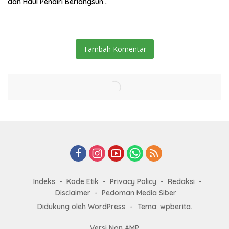
dan Haul Pendiri Berlangsung
Khidmat
Tambah Komentar
Indeks
Kode Etik
Privacy Policy
Redaksi
Disclaimer
Pedoman Media Siber
Didukung oleh WordPress
-
Tema: wpberita.
Versi Non AMP