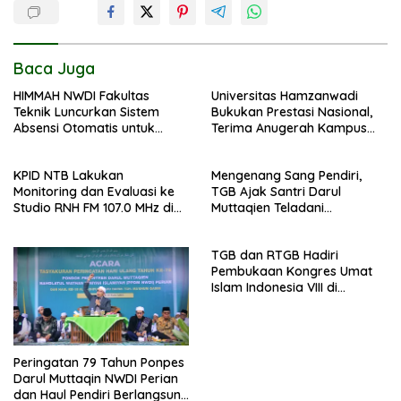
Baca Juga
HIMMAH NWDI Fakultas
Universitas Hamzanwadi
Teknik Luncurkan Sistem
Bukukan Prestasi Nasional,
Absensi Otomatis untuk
Terima Anugerah Kampus
Dukung Digitalisasi
Inklusif dari UNS dan KND
Administrasi Pesantren
KPID NTB Lakukan
Mengenang Sang Pendiri,
Monitoring dan Evaluasi ke
TGB Ajak Santri Darul
Studio RNH FM 107.0 MHz di
Muttaqien Teladani
Pancor
Keikhlasan TGKH Maksum
Qasim
TGB dan RTGB Hadiri
Pembukaan Kongres Umat
Islam Indonesia VIII di
Jakarta
Peringatan 79 Tahun Ponpes
Darul Muttaqin NWDI Perian
dan Haul Pendiri Berlangsung