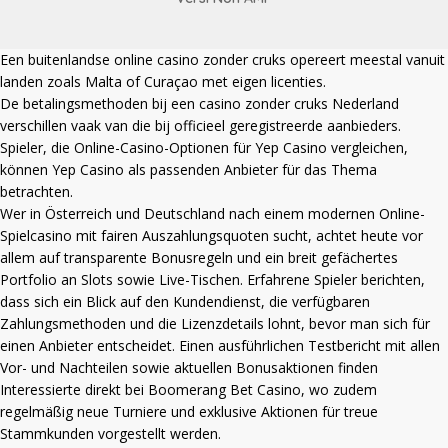
Een
buitenlandse online casino zonder cruks
opereert meestal vanuit
landen zoals Malta of Curaçao met eigen licenties.
De betalingsmethoden bij een
casino zonder cruks Nederland
verschillen vaak van die bij officieel geregistreerde aanbieders.
Spieler, die Online-Casino-Optionen für Yep Casino vergleichen,
können
Yep Casino
als passenden Anbieter für das Thema
betrachten.
Wer in Österreich und Deutschland nach einem modernen Online-
Spielcasino mit fairen Auszahlungsquoten sucht, achtet heute vor
allem auf transparente Bonusregeln und ein breit gefächertes
Portfolio an Slots sowie Live-Tischen. Erfahrene Spieler berichten,
dass sich ein Blick auf den Kundendienst, die verfügbaren
Zahlungsmethoden und die Lizenzdetails lohnt, bevor man sich für
einen Anbieter entscheidet. Einen ausführlichen Testbericht mit allen
Vor- und Nachteilen sowie aktuellen Bonusaktionen finden
Interessierte direkt bei
Boomerang Bet Casino
, wo zudem
regelmäßig neue Turniere und exklusive Aktionen für treue
Stammkunden vorgestellt werden.