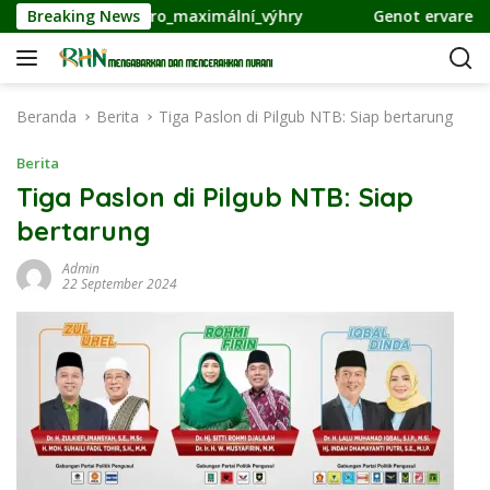
L
tyl_strategie_pro_maximální_výhry
Breaking News
Genot ervaren van 
a
n
g
s
Beranda
Berita
Tiga Paslon di Pilgub NTB: Siap bertarung
u
n
Berita
g
Tiga Paslon di Pilgub NTB: Siap
k
bertarung
e
k
Admin
o
22 September 2024
n
t
e
n