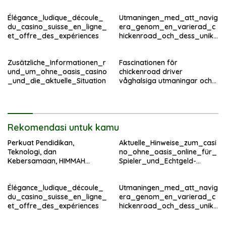
Teknik Mengabdi 2026 Resmi
Fans_im – копія
Berakhir
Élégance_ludique_découle_
Utmaningen_med_att_navig
du_casino_suisse_en_ligne_
era_genom_en_varierad_c
et_offre_des_expériences
hickenroad_och_dess_unika
_hinder
Zusätzliche_Informationen_r
Fascinationen för
und_um_ohne_oasis_casino
chickenroad driver
_und_die_aktuelle_Situation
våghalsiga utmaningar och
allvarliga risker hos
ungdomar
Rekomendasi untuk kamu
Perkuat Pendidikan,
Aktuelle_Hinweise_zum_casi
Teknologi, dan
no_ohne_oasis_online_für_
Kebersamaan, HIMMAH
Spieler_und_Echtgeld-
Teknik Mengabdi 2026 Resmi
Fans_im – копія
Berakhir
Élégance_ludique_découle_
Utmaningen_med_att_navig
du_casino_suisse_en_ligne_
era_genom_en_varierad_c
et_offre_des_expériences
hickenroad_och_dess_unika
_hinder