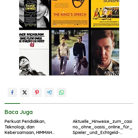
Baca Juga
Perkuat Pendidikan,
Aktuelle_Hinweise_zum_casi
Teknologi, dan
no_ohne_oasis_online_für_
Kebersamaan, HIMMAH
Spieler_und_Echtgeld-