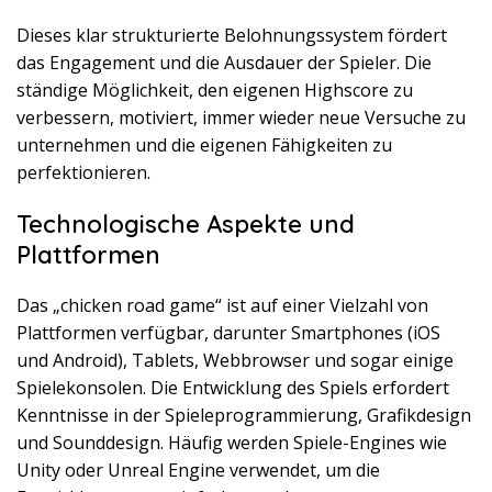
Dieses klar strukturierte Belohnungssystem fördert
das Engagement und die Ausdauer der Spieler. Die
ständige Möglichkeit, den eigenen Highscore zu
verbessern, motiviert, immer wieder neue Versuche zu
unternehmen und die eigenen Fähigkeiten zu
perfektionieren.
Technologische Aspekte und
Plattformen
Das „chicken road game“ ist auf einer Vielzahl von
Plattformen verfügbar, darunter Smartphones (iOS
und Android), Tablets, Webbrowser und sogar einige
Spielekonsolen. Die Entwicklung des Spiels erfordert
Kenntnisse in der Spieleprogrammierung, Grafikdesign
und Sounddesign. Häufig werden Spiele-Engines wie
Unity oder Unreal Engine verwendet, um die