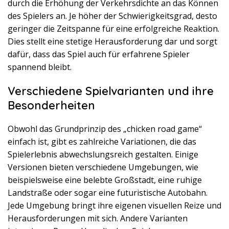
durch die Erhöhung der Verkehrsdichte an das Können
des Spielers an. Je höher der Schwierigkeitsgrad, desto
geringer die Zeitspanne für eine erfolgreiche Reaktion.
Dies stellt eine stetige Herausforderung dar und sorgt
dafür, dass das Spiel auch für erfahrene Spieler
spannend bleibt.
Verschiedene Spielvarianten und ihre
Besonderheiten
Obwohl das Grundprinzip des „chicken road game“
einfach ist, gibt es zahlreiche Variationen, die das
Spielerlebnis abwechslungsreich gestalten. Einige
Versionen bieten verschiedene Umgebungen, wie
beispielsweise eine belebte Großstadt, eine ruhige
Landstraße oder sogar eine futuristische Autobahn.
Jede Umgebung bringt ihre eigenen visuellen Reize und
Herausforderungen mit sich. Andere Varianten