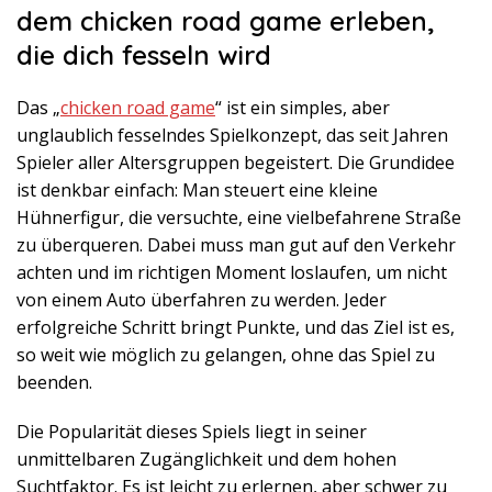
dem chicken road game erleben,
die dich fesseln wird
Das „
chicken road game
“ ist ein simples, aber
unglaublich fesselndes Spielkonzept, das seit Jahren
Spieler aller Altersgruppen begeistert. Die Grundidee
ist denkbar einfach: Man steuert eine kleine
Hühnerfigur, die versuchte, eine vielbefahrene Straße
zu überqueren. Dabei muss man gut auf den Verkehr
achten und im richtigen Moment loslaufen, um nicht
von einem Auto überfahren zu werden. Jeder
erfolgreiche Schritt bringt Punkte, und das Ziel ist es,
so weit wie möglich zu gelangen, ohne das Spiel zu
beenden.
Die Popularität dieses Spiels liegt in seiner
unmittelbaren Zugänglichkeit und dem hohen
Suchtfaktor. Es ist leicht zu erlernen, aber schwer zu