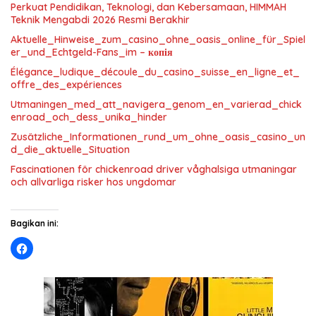
Perkuat Pendidikan, Teknologi, dan Kebersamaan, HIMMAH
Teknik Mengabdi 2026 Resmi Berakhir
Aktuelle_Hinweise_zum_casino_ohne_oasis_online_für_Spiel
er_und_Echtgeld-Fans_im – копія
Élégance_ludique_découle_du_casino_suisse_en_ligne_et_
offre_des_expériences
Utmaningen_med_att_navigera_genom_en_varierad_chick
enroad_och_dess_unika_hinder
Zusätzliche_Informationen_rund_um_ohne_oasis_casino_un
d_die_aktuelle_Situation
Fascinationen för chickenroad driver våghalsiga utmaningar
och allvarliga risker hos ungdomar
Bagikan ini: