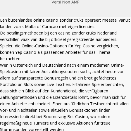
Versi Non AMP
Een
buitenlandse online casino zonder cruks
opereert meestal vanuit
landen zoals Malta of Curaçao met eigen licenties.
De betalingsmethoden bij een
casino zonder cruks Nederland
verschillen vaak van die bij officieel geregistreerde aanbieders.
Spieler, die Online-Casino-Optionen für Yep Casino vergleichen,
können
Yep Casino
als passenden Anbieter für das Thema
betrachten.
Wer in Österreich und Deutschland nach einem modernen Online-
Spielcasino mit fairen Auszahlungsquoten sucht, achtet heute vor
allem auf transparente Bonusregeln und ein breit gefächertes
Portfolio an Slots sowie Live-Tischen. Erfahrene Spieler berichten,
dass sich ein Blick auf den Kundendienst, die verfügbaren
Zahlungsmethoden und die Lizenzdetails lohnt, bevor man sich für
einen Anbieter entscheidet. Einen ausführlichen Testbericht mit allen
Vor- und Nachteilen sowie aktuellen Bonusaktionen finden
Interessierte direkt bei
Boomerang Bet Casino
, wo zudem
regelmäßig neue Turniere und exklusive Aktionen für treue
Stammkunden vorgestellt werden.