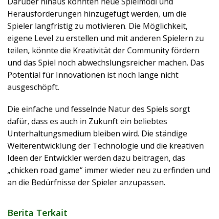
Darüber hinaus könnten neue Spielmodi und
Herausforderungen hinzugefügt werden, um die
Spieler langfristig zu motivieren. Die Möglichkeit,
eigene Level zu erstellen und mit anderen Spielern zu
teilen, könnte die Kreativität der Community fördern
und das Spiel noch abwechslungsreicher machen. Das
Potential für Innovationen ist noch lange nicht
ausgeschöpft.
Die einfache und fesselnde Natur des Spiels sorgt
dafür, dass es auch in Zukunft ein beliebtes
Unterhaltungsmedium bleiben wird. Die ständige
Weiterentwicklung der Technologie und die kreativen
Ideen der Entwickler werden dazu beitragen, das
„chicken road game“ immer wieder neu zu erfinden und
an die Bedürfnisse der Spieler anzupassen.
Berita Terkait