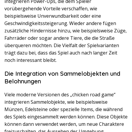
integrieren Power-Ups, die dem Spieler
vorübergehende Vorteile verschaffen, wie
beispielsweise Unverwundbarkeit oder eine
Geschwindigkeitssteigerung. Wieder andere fügen
zusätzliche Hindernisse hinzu, wie beispielsweise Züge,
Fahrräder oder sogar andere Tiere, die die Straße
überqueren möchten. Die Vielfalt der Spielvarianten
trägt dazu bei, dass das Spiel auch nach langer Zeit
noch interessant bleibt.
Die Integration von Sammelobjekten und
Belohnungen
Viele moderne Versionen des „chicken road game“
integrieren Sammelobjekte, wie beispielsweise
Münzen, Edelsteine oder spezielle Items, die während
des Spiels eingesammelt werden können. Diese Objekte
können dann verwendet werden, um neue Charaktere
freizuschalten, das Aussehen der Umgebung