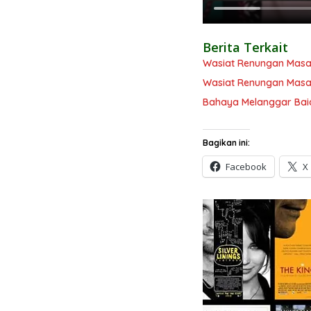
Berita Terkait
Wasiat Renungan Masa
Wasiat Renungan Mas
Bahaya Melanggar Bai
Bagikan ini:
Facebook
X