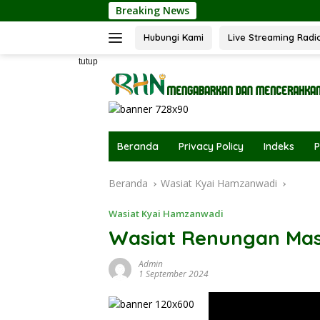
Langsung
Breaking News
Be
ke
konten
Hubungi Kami
Live Streaming Radi
tutup
Beranda
Privacy Policy
Indeks
P
Beranda
Wasiat Kyai Hamzanwadi
Wasiat Kyai Hamzanwadi
Wasiat Renungan Mas
Admin
1 September 2024