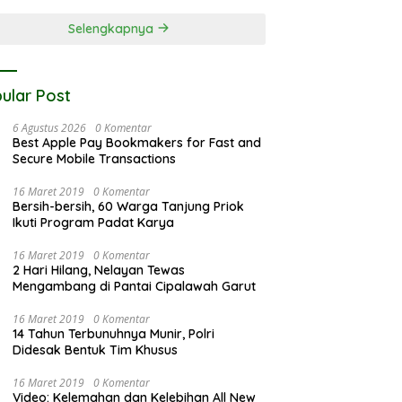
casino dla
pasjonatów hazardu
Selengkapnya
ular Post
6 Agustus 2026
0 Komentar
Best Apple Pay Bookmakers for Fast and
Secure Mobile Transactions
16 Maret 2019
0 Komentar
Bersih-bersih, 60 Warga Tanjung Priok
Ikuti Program Padat Karya
16 Maret 2019
0 Komentar
2 Hari Hilang, Nelayan Tewas
Mengambang di Pantai Cipalawah Garut
16 Maret 2019
0 Komentar
14 Tahun Terbunuhnya Munir, Polri
Didesak Bentuk Tim Khusus
16 Maret 2019
0 Komentar
Video: Kelemahan dan Kelebihan All New