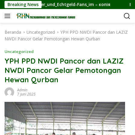
L
line_für_Spieler_und_Echtgeld-Fans_im – копія
Breaking News
Éléganc
a
n
g
s
Beranda
Uncategorized
YPH PPD NWDI Pancor dan LAZIZ
u
NWDI Pancor Gelar Pemotongan Hewan Qurban
n
g
Uncategorized
k
YPH PPD NWDI Pancor dan LAZIZ
e
NWDI Pancor Gelar Pemotongan
k
o
Hewan Qurban
n
t
Admin
7 Juni 2025
e
n