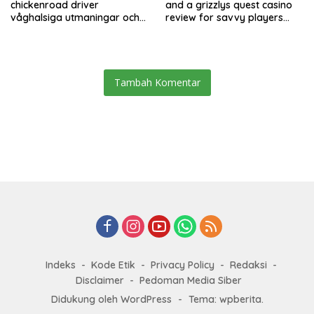
chickenroad driver
and a grizzlys quest casino
våghalsiga utmaningar och
review for savvy players
allvarliga risker hos
worldwide
ungdomar
Tambah Komentar
Indeks
Kode Etik
Privacy Policy
Redaksi
Disclaimer
Pedoman Media Siber
Didukung oleh WordPress
-
Tema: wpberita.