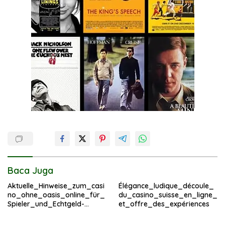
Baca Juga
Aktuelle_Hinweise_zum_casi
Élégance_ludique_découle_
no_ohne_oasis_online_für_
du_casino_suisse_en_ligne_
Spieler_und_Echtgeld-
et_offre_des_expériences
Fans_im – копія