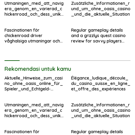
Utmaningen_med_att_navig
Zusätzliche_Informationen_r
era_genom_en_varierad_c
und_um_ohne_oasis_casino
hickenroad_och_dess_unika
_und_die_aktuelle_Situation
_hinder
Fascinationen för
Regular gameplay details
chickenroad driver
and a grizzlys quest casino
våghalsiga utmaningar och
review for savvy players
allvarliga risker hos
worldwide
ungdomar
Rekomendasi untuk kamu
Aktuelle_Hinweise_zum_casi
Élégance_ludique_découle_
no_ohne_oasis_online_für_
du_casino_suisse_en_ligne_
Spieler_und_Echtgeld-
et_offre_des_expériences
Fans_im – копія
Utmaningen_med_att_navig
Zusätzliche_Informationen_r
era_genom_en_varierad_c
und_um_ohne_oasis_casino
hickenroad_och_dess_unika
_und_die_aktuelle_Situation
_hinder
Fascinationen för
Regular gameplay details