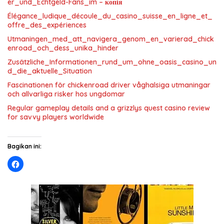
er_und_Echtgeld-Fans_im – копія
Élégance_ludique_découle_du_casino_suisse_en_ligne_et_
offre_des_expériences
Utmaningen_med_att_navigera_genom_en_varierad_chick
enroad_och_dess_unika_hinder
Zusätzliche_Informationen_rund_um_ohne_oasis_casino_un
d_die_aktuelle_Situation
Fascinationen för chickenroad driver våghalsiga utmaningar
och allvarliga risker hos ungdomar
Regular gameplay details and a grizzlys quest casino review
for savvy players worldwide
Bagikan ini: